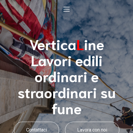
Vertica
L
ine
Lavori edili
ordinari e
straordinari su
fune
Contattaci
Lavora con noi